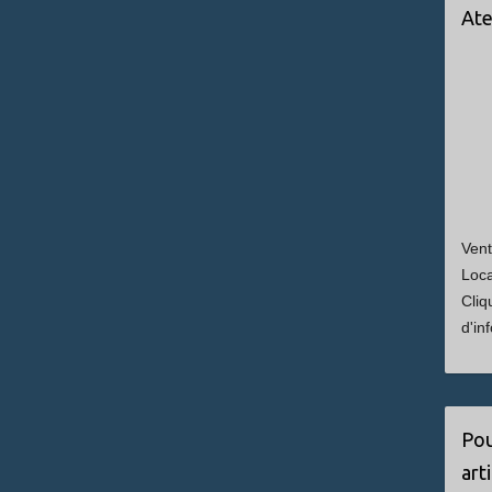
Ate
Vent
Loca
Cliq
d'in
Pou
art