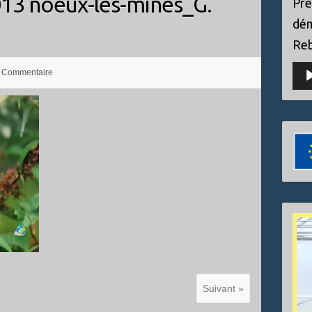
013 noeux-les-mines_G.
Pré
dém
Reb
Lect
 Commentaire
audi
Suivant »