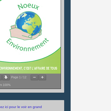
Page
1
/
12
om
100%
uez ici pour le voir en grand