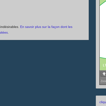
s indésirables.
En savoir plus sur la façon dont les
itées
.
Zo
cliq