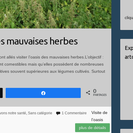
cliq
des mauvaises herbes
Exp
art
ont allés visiter l’oasis des mauvaises herbes.L’objectif :
ont comestibles mais qu’elles possèdent de nombreuses
ritives souvent supérieures aux légumes cultivés. Surtout
0
Partagez
PARTAGES
Visite de
vons notre santé
,
Sans catégorie
1 Commentaire
l’oasis
plus de détails