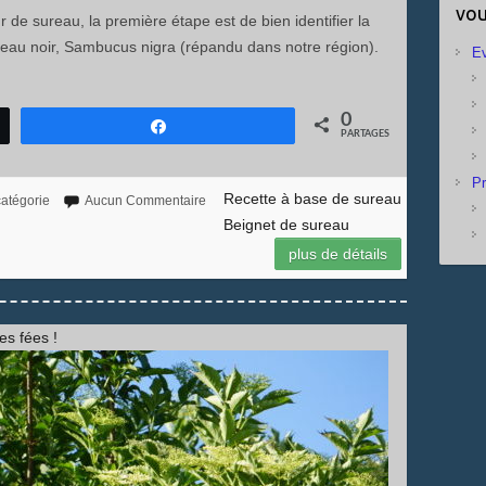
vou
de sureau, la première étape est de bien identifier la
sureau noir, Sambucus nigra (répandu dans notre région).
E
0
Partagez
PARTAGES
Pr
Recette à base de sureau
atégorie
Aucun Commentaire
Beignet de sureau
plus de détails
s fées !