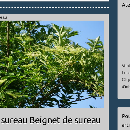
Ate
reau
Vent
Loca
Cliq
d'in
Pou
 sureau Beignet de sureau
art