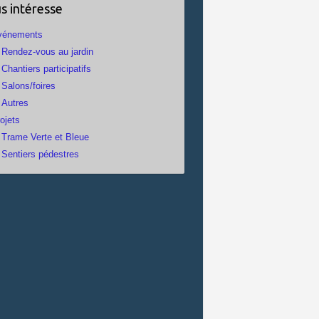
s intéresse
vénements
Rendez-vous au jardin
Chantiers participatifs
Salons/foires
Autres
ojets
Trame Verte et Bleue
Sentiers pédestres