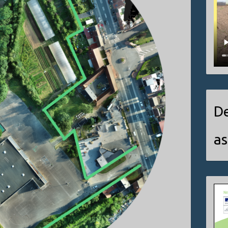
De
as