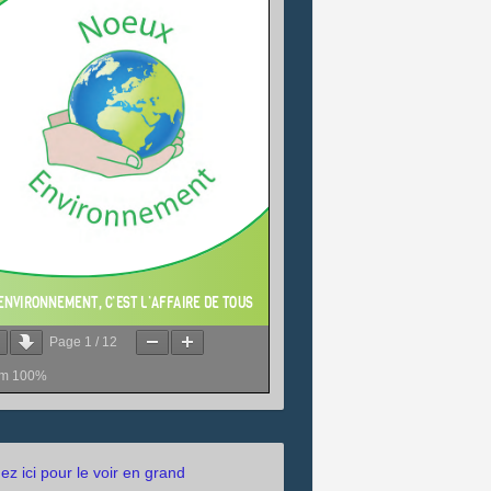
Page
1
/
12
om
100%
uez ici pour le voir en grand