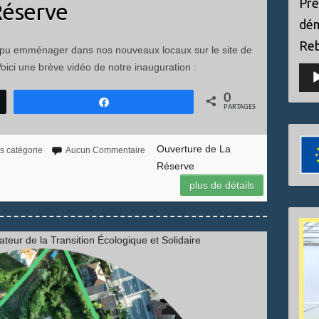
Pré
Réserve
dém
Reb
 pu emménager dans nos nouveaux locaux sur le site de
Voici une brève vidéo de notre inauguration :
Lect
audi
0
Partagez
PARTAGES
Ouverture de La
s catégorie
Aucun Commentaire
Réserve
plus de détails
teur de la Transition Écologique et Solidaire