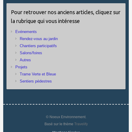
Pour retrouver nos anciens articles, cliquez sur
la rubrique qui vous intéresse
Evénements
Rendez-vous au jardin
Chantiers participatifs
Salons/foires
Autres
Projets
Trame Verte et Bleue
Sentiers pédestres
© Noeux Environnement.
Basé sur le thème
Travelify