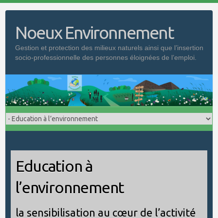
Skip
to
Noeux Environnement
content
Gestion et protection des milieux naturels ainsi que l’insertion
socio-professionnelle des personnes éloignées de l’emploi.
Education à
l’environnement
la sensibilisation au cœur de l’activité