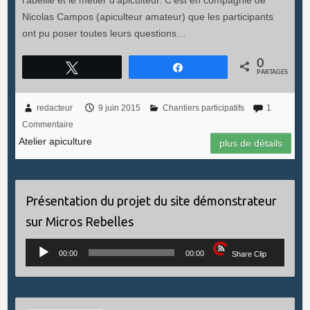
l’abeille et le métier d’apiculteur. C’est en compagnie de
Nicolas Campos (apiculteur amateur) que les participants
ont pu poser toutes leurs questions…
0
Tweetez
Partagez
PARTAGES
redacteur
9 juin 2015
Chantiers participatifs
1
Commentaire
Atelier apiculture
plus de détails
Présentation du projet du site démonstrateur
sur Micros Rebelles
Lecteur
00:00
00:00
Share Clip
audio