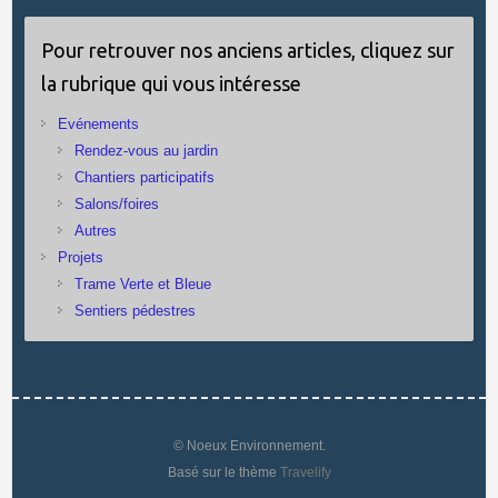
Pour retrouver nos anciens articles, cliquez sur
la rubrique qui vous intéresse
Evénements
Rendez-vous au jardin
Chantiers participatifs
Salons/foires
Autres
Projets
Trame Verte et Bleue
Sentiers pédestres
© Noeux Environnement.
Basé sur le thème
Travelify