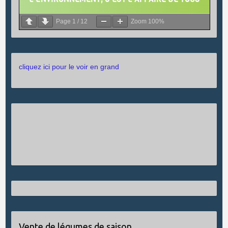
Page
1
/
12
Zoom
100%
cliquez ici pour le voir en grand
Vente de légumes de saison