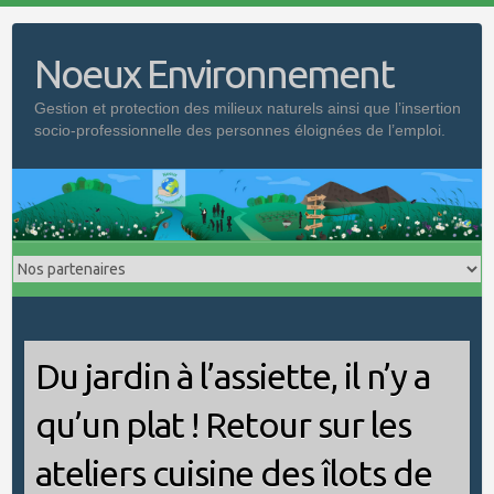
Skip
to
Noeux Environnement
content
Gestion et protection des milieux naturels ainsi que l’insertion
socio-professionnelle des personnes éloignées de l’emploi.
Du jardin à l’assiette, il n’y a
qu’un plat ! Retour sur les
ateliers cuisine des îlots de