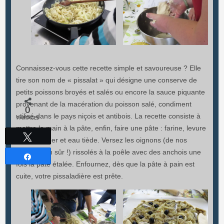
Connaissez-vous cette recette simple et savoureuse ? Elle
tire son nom de « pissalat » qui désigne une conserve de
petits poissons broyés et salés ou encore la sauce piquante
provenant de la macération du poisson salé, condiment
0
utilisé dans le pays niçois et antibois. La recette consiste à
PARTAGES
mettre la main à la pâte, enfin, faire une pâte : farine, levure
Tweetez
de boulanger et eau tiède. Versez les oignons (de nos
jardins bien sûr !) rissolés à la poêle avec des anchois une
Partagez
fois la pâte étalée. Enfournez, dès que la pâte à pain est
cuite, votre pissaladière est prête.