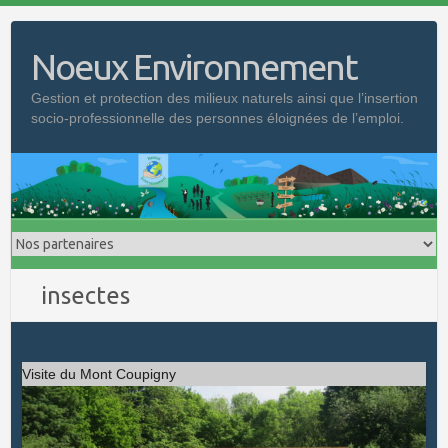
Skip
to
Noeux Environnement
content
Gestion et protection des milieux naturels ainsi que l’insertion
socio-professionnelle des personnes éloignées de l’emploi.
insectes
Visite du Mont Coupigny