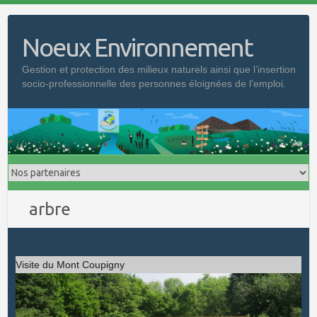
Skip
to
Noeux Environnement
content
Gestion et protection des milieux naturels ainsi que l’insertion
socio-professionnelle des personnes éloignées de l’emploi.
arbre
Visite du Mont Coupigny