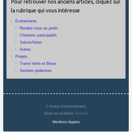
Pour retrouver nos anciens articles, cliquez sur
la rubrique qui vous intéresse
Evénements
Rendez-vous au jardin
Chantiers participatifs
Salons/foires
Autres
Projets
Trame Verte et Bleue
Sentiers pédestres
© Noeux Environnement.
Basé sur le thème
Travelify
Mentions légales