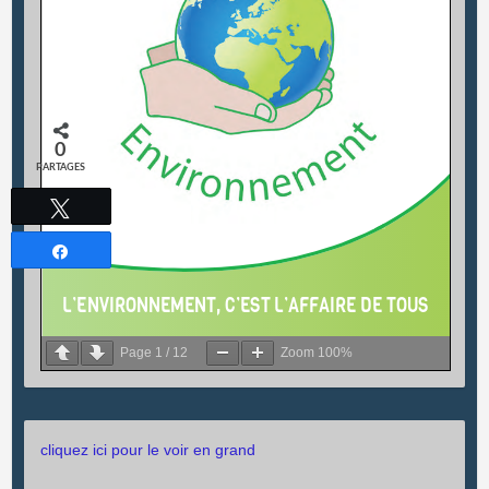
0
PARTAGES
Tweetez
Partagez
Page
1
/
12
Zoom
100%
cliquez ici pour le voir en grand