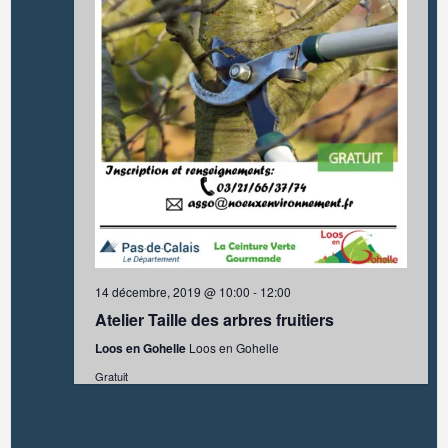
d
c
n
e
e
v
r
d
h
u
a
t
i
e
e
e
s
.
e
e
É
v
r
t
è
d
n
n
14 décembre, 2019 @ 10:00
-
12:00
e
Atelier Taille des arbres fruitiers
e
a
m
Loos en Gohelle
Loos en Gohelle
e
Gratuit
É
v
n
t
v